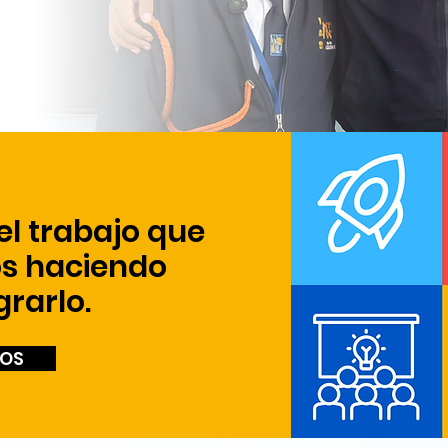
 el trabajo que
s haciendo
grarlo.
OS