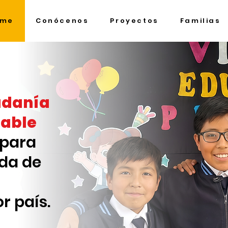
ome
Conócenos
Proyectos
Familias
adanía
sable
 para
ida de
r país.