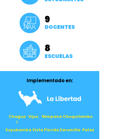
9
DOCENTES
8
ESCUELAS
Implementado en:
Chagua
Vijus
Nimpana
Chuquitambo
l
Suyubamba
Vista Florida
Zarumilla
Pataz