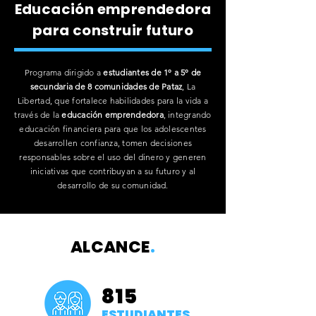
Educación emprendedora
para construir futuro
Programa dirigido a
estudiantes de 1º a 5º de
secundaria de 8 comunidades de Pataz
, La
Libertad, que fortalece habilidades para la vida a
través de la
educación emprendedora
, integrando
educación financiera para que los adolescentes
desarrollen confianza, tomen decisiones
responsables sobre el uso del dinero y generen
iniciativas que contribuyan a su futuro y al
desarrollo de su comunidad.
ALCANCE
.
815
ESTUDIANTES