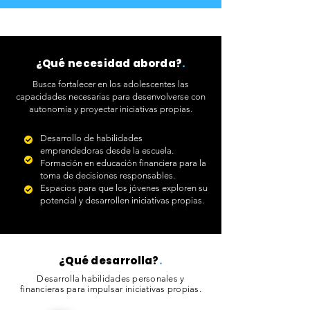
¿Qué necesidad aborda?
.
Busca fortalecer en los adolescentes las
capacidades necesarias para desenvolverse con
autonomía y proyectar iniciativas propias.
Desarrollo de habilidades
emprendedoras desde la escuela.
Formación en educación financiera para la
toma de decisiones responsables.
Espacios para que los jóvenes exploren su
potencial y desarrollen iniciativas propias.
¿Qué desarrolla?
.
Desarrolla habilidades personales y
financieras para impulsar iniciativas propias.