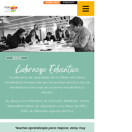
DONA AQUÍ
PODCAST
REGRESAR
Liderazgo Educativo
Fortalecemos las capacidades de los líderes educativos,
brindándoles herramientas que les permitan asumir el reto de
transformar sus escuelas de una forma más dinámica y
efectiva.
En alianza con el Ministerio de Educación (MINEDU), hemos
desarrollado talleres de capacitación a los líderes de DRE y
UGEL de diferentes regiones del Perú.
“Muchos aprendizajes para mejorar, estoy muy