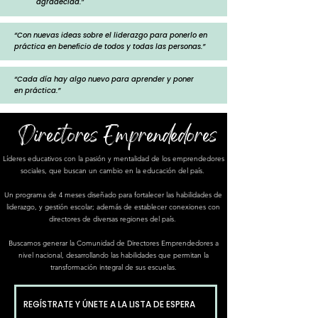
agradecida.”
“Con nuevas ideas sobre el liderazgo para ponerlo en
práctica en beneficio de todos y todas las personas.”
“Cada día hay algo nuevo para aprender y poner
en práctica.”
Directores Emprendedores
Líderes educativos con la pasión y mentalidad de los empr
ende
dores
sociales, que buscan un cambio en la educación del país.
Un programa de 4 meses diseñado para fortalecer las habilidades de
liderazgo, y gestión escolar; además de establecer conexiones con
directores de diversas regiones del país.
Buscamos generar la Comunidad de Directores Emprendedores a
nivel nacional, desarrollando las habilidades que permitan la
transformación integral de sus escuelas.
REGÍSTRATE Y ÚNETE A LA LISTA DE ESPERA